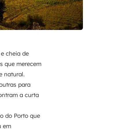
 e cheia de
des que merecem
e natural.
outras para
ontram a curta
to do Porto que
ou em