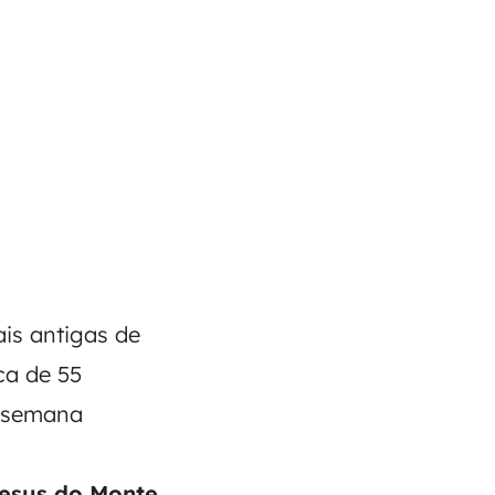
is antigas de
ca de 55
e semana
esus do Monte