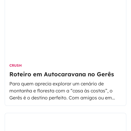
CRUSH
Roteiro em Autocaravana no Gerês
Para quem aprecia explorar um cenário de
montanha e floresta com a “casa às costas”, o
Gerês é o destino perfeito. Com amigos ou em
família, o Parque Nacional da Peneda-Gerês
oferece uma biodiversidade vasta e é considerado
uma das regiões verdes mais bonitas de Portugal,
o que lhe vale o reconhecimento como “reserva