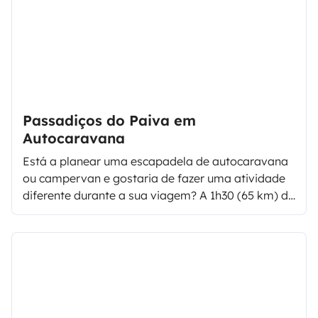
Passadiços do Paiva em
Autocaravana
Está a planear uma escapadela de autocaravana
ou campervan e gostaria de fazer uma atividade
diferente durante a sua viagem? A 1h30 (65 km) de
distância de veículo do Porto e 120 km de
Coimbra, não pode deixar de visitar o paraíso
natural em Arouca.