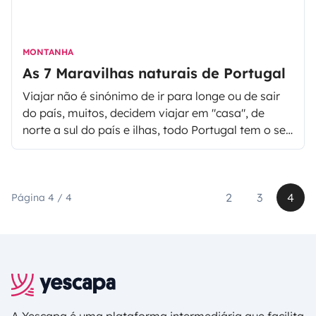
uma boa comidinha para alegrar o seu estómago.
MONTANHA
As 7 Maravilhas naturais de Portugal
Viajar não é sinónimo de ir para longe ou de sair
do país, muitos, decidem viajar em "casa", de
norte a sul do país e ilhas, todo Portugal tem o seu
encanto. Do litoral até zonas mais rurais
encontramos paisagens de cortar a respiração.
Antes de partir para longe, lembre-se que vive
dentro de uma pérola rara. E para o convencer
2
3
4
Página 4 / 4
recordemos a eleição de 2010 das 7 maravilhas
naturais de Portugal. Este artigo pode-o ajudar a
preparar o seu itinerário de viagem por Portugal.