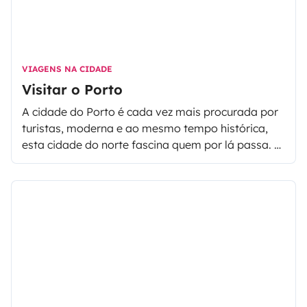
VIAGENS NA CIDADE
Visitar o Porto
A cidade do Porto é cada vez mais procurada por
turistas, moderna e ao mesmo tempo histórica,
esta cidade do norte fascina quem por lá passa. O
Porto é a segunda cidade mais populosa de
Portugal e também é quem deu nome ao país.
Conhecida por "A Invicta", os seus habitantes são
os "Portuenses", muitas vezes são chamados
"Tripeiros" maioritariamente por habitantes do sul
de Portugal, pelo facto de existir uma certa
"rivalidade" saudável entre o Porto e Lisboa. Na
cidade do Porto vai encontrar monumentos a
visitar, ruas por descobrir, um povo acolhedor e