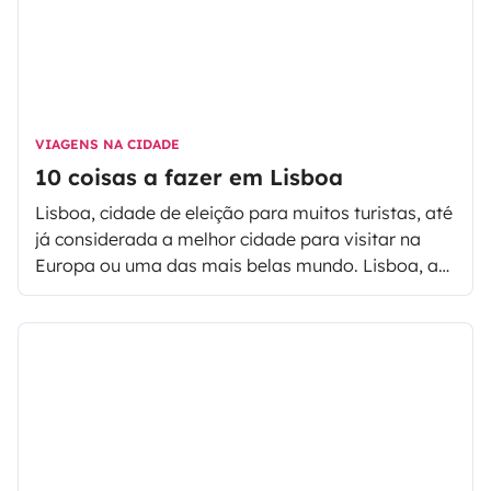
VIAGENS NA CIDADE
10 coisas a fazer em Lisboa
Lisboa, cidade de eleição para muitos turistas, até
já considerada a melhor cidade para visitar na
Europa ou uma das mais belas mundo. Lisboa, a
capital de Portugal é linda e tem um encanto
muito pessoal, muito simpático, com vida tanto de
dia como de noite, é ideal para quem gosta de
passear pelas ruas. Cidade bairrista, berço do
Fado, Lisboa é uma cidade cheia de luz, moderna
e ao mesmo tempo com muita historia a contar.
Poucos são os que resistem ao charma de Lisboa,
venham ver o que podem fazer por Lisboa!