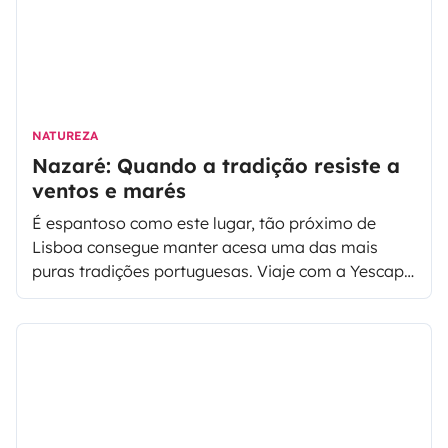
NATUREZA
Nazaré: Quando a tradição resiste a
ventos e marés
É espantoso como este lugar, tão próximo de
Lisboa consegue manter acesa uma das mais
puras tradições portuguesas. Viaje com a Yescapa
até à Nazaré e deixe-se seduzir pelo o que de mais
genuíno existe em Portugal: o mar, o cheiro a
peixe fresco e a autenticidade de um povo que
com as suas tradições o fará parar no tempo.