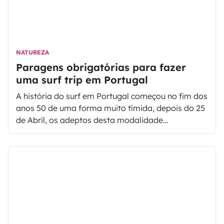
NATUREZA
Paragens obrigatórias para fazer
uma surf trip em Portugal
A história do surf em Portugal começou no fim dos
anos 50 de uma forma muito tímida, depois do 25
de Abril, os adeptos desta modalidade
começaram a crescer e o litoral português
começou a encher-se de surfistas portugueses e
outros vindo do outro lado do planeta. Hoje em
dia, Portugal é um dos destinos de eleição para
fazer uma surf trip, por isso entre na onde e venha
conhecer as paragens obrigatórios durante uma
surf trip em Portugal!