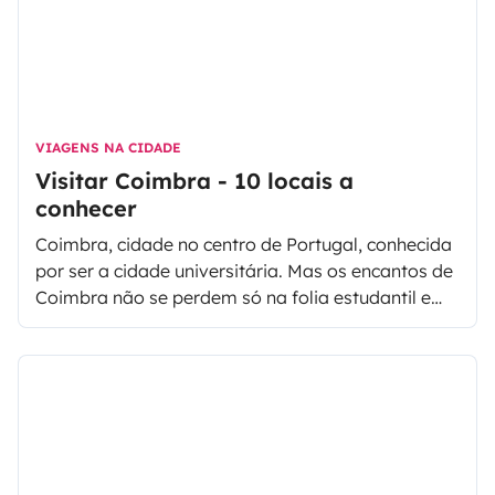
VIAGENS NA CIDADE
Visitar Coimbra - 10 locais a
conhecer
Coimbra, cidade no centro de Portugal, conhecida
por ser a cidade universitária. Mas os encantos de
Coimbra não se perdem só na folia estudantil e
vida universitária. Banhada pelo Rio Mondego,
esta é uma cidade histórica, outrora palco de uma
das mais belas histórias de amor portuguesa.