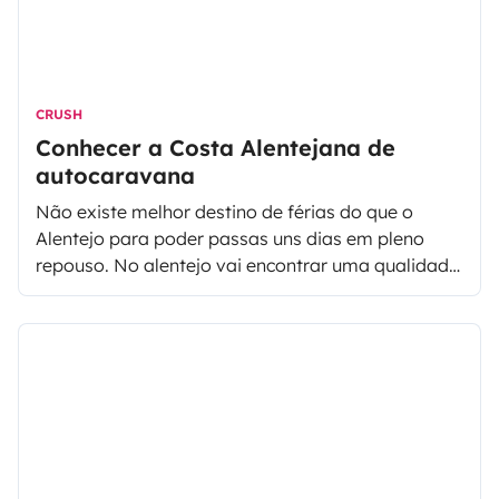
CRUSH
Conhecer a Costa Alentejana de
autocaravana
Não existe melhor destino de férias do que o
Alentejo para poder passas uns dias em pleno
repouso. No alentejo vai encontrar uma qualidade
de vida jamais vista em outro local, umas
belíssimas paisagens e uma gastronomia
riquissimo que irá satisfazer o seu
paladar. Conheça o melhor da costa alentejana
com quatros paragens obrigatórios, desde Sines
até à Zambujeira do Mar.