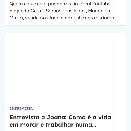
Quem é que está por detrás do canal Youtube
Viajando Geral? Somos brasileiros, Mauro e a
Marta, vendemos tudo no Brasil e nos mudamos
para a Europa, Portugal. Foi um recomeço,
trouxemos apenas 2 malas e nossas duas
gatinhas, a Chandra e Vanilla. Estamos Viajando
Geral pela Europa partindo de Portugal e vivendo
e viajando em nossa autocaravana chamada
"Vida”.
ENTREVISTA
Entrevista a Joana: Como é a vida
em morar e trabalhar numa