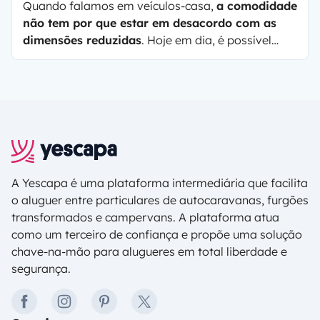
Quando falamos em veículos-casa,
a comodidade
não tem por que estar em desacordo com as
dimensões reduzidas
. Hoje em dia, é possível
exponenciar ao extremo um espaço reduzido, que
pode ser extremamente bem aproveitado e
muito polivalente
. Se está à procura de uma mini-
autocaravana ou autocaravana reduzida de 2
lugares, chegou ao local certo. Hoje vamos
mostrar quais são os melhores modelos de mini-
autocaravanas.
A Yescapa é uma plataforma intermediária que facilita
o aluguer entre particulares de autocaravanas, furgões
transformados e campervans. A plataforma atua
como um terceiro de confiança e propõe uma solução
chave-na-mão para alugueres em total liberdade e
segurança.
facebook
instagram
pinterest
twitter