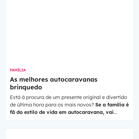
FAMÍLIA
As melhores autocaravanas
brinquedo
Está à procura de um presente original e divertido
de última hora para os mais novos?
Se a família é
fã do estilo de vida em autocaravana, vai
descobrir que as autocaravanas de brincar são
muito populares e existem diferentes versões,
tanto para colecionar como para brincar.