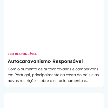
ECO RESPONSÁVEL
Autocaravanismo Responsável
Com o aumento de autocaravanas e campervans
em Portugal, principalmente na costa do país e as
novas restrições sobre o estacionamento e
pernoita dos veículos de lazer, têm surgido várias
questões sobre o turismo responsável e quais os
lugares onde se pode estacionar/pernoitar com
autocaravana.