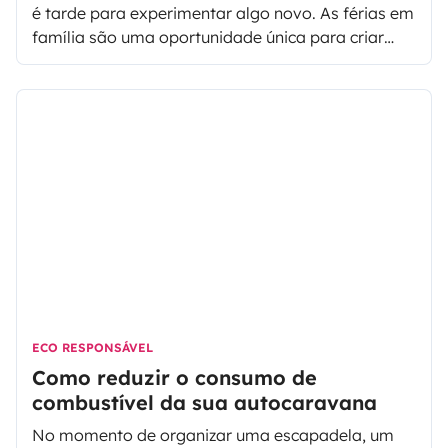
é tarde para experimentar algo novo. As férias em
família são uma oportunidade única para criar
laços, explorar novos lugares e desfrutar de
momentos inesquecíveis. No entanto, com a
crescente preocupação ambiental, muitas famílias
procuram maneiras de tornar suas férias mais
sustentáveis e responsáveis. É aí que entram os
eco-campings, uma alternativa cada vez mais
popular para aqueles que procuram combinar as
vantagens das férias ao ar livre com a
preservação do meio ambiente.
ECO RESPONSÁVEL
Como reduzir o consumo de
combustível da sua autocaravana
No momento de organizar uma escapadela, um