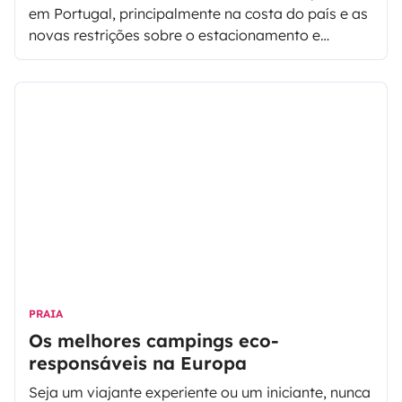
em Portugal, principalmente na costa do país e as
novas restrições sobre o estacionamento e
pernoita dos veículos de lazer, têm surgido várias
questões sobre o turismo responsável e quais os
lugares onde se pode estacionar/pernoitar com
autocaravana.
PRAIA
Os melhores campings eco-
responsáveis na Europa
Seja um viajante experiente ou um iniciante, nunca