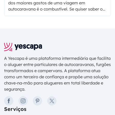
dos maiores gastos de uma viagem em
autocaravana é o combustível. Se quiser saber o
que pode fazer para economizar, veja as nossas
dicas como reduzir o consumo de gasóleol numa
autocaravana de 15L por 100km para 9L/100km.
A Yescapa é uma plataforma intermediária que facilita
o aluguer entre particulares de autocaravanas, furgões
transformados e campervans. A plataforma atua
como um terceiro de confiança e propõe uma solução
chave-na-mão para alugueres em total liberdade e
segurança.
facebook
instagram
pinterest
twitter
Serviços