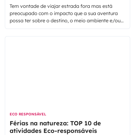
Tem vontade de viajar estrada fora mas está
preocupado com o impacto que a sua aventura
possa ter sobre o destino, o meio ambiente e/ou
os seus habitantes?
Boas notícias, é possível
fazer uma viagem que combine autocaravana e
ecologia!
Neste artigo, venha connosco descobrir
as melhores dicas para viajar de forma
responsável em autocaravana, sem ter que
abdicar do seu conforto.
Reaprenda a viver o
momento e aproveite ao máximo umas férias
rejuvenescedoras, tornando cada etapa da sua
viagem num momento memorável, mas sempre
… respeitoso.
ECO RESPONSÁVEL
Férias na natureza: TOP 10 de
atividades Eco-responsáveis