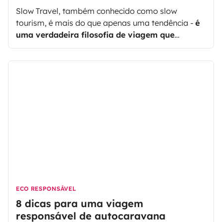
Slow Travel
, também conhecido como
slow
tourism
, é mais do que apenas uma tendência -
é
uma verdadeira filosofia de viagem que
convida todos a trocar a correria caótica das
visitas rápidas pelo encanto descontraído de
realmente absorver um destino.
Trata-se de
relaxar e desfrutar da liberdade que vem com
uma viagem numa autocaravana, caravana ou
carrinha convertida - aproveitando o tempo para
realmente absorver o mundo ao seu redor, uma
paisagem de cada vez!
ECO RESPONSÁVEL
8 dicas para uma viagem
responsável de autocaravana