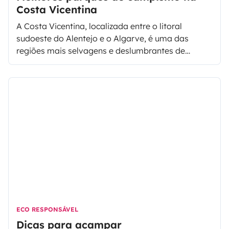
Costa Vicentina
A Costa Vicentina, localizada entre o litoral
sudoeste do Alentejo e o Algarve, é uma das
regiões mais selvagens e deslumbrantes de
Portugal. Com as suas falésias escarpadas, praias
intocadas e aldeias pitorescas, é um verdadeiro
paraíso para quem procura contacto com a
natureza, tranquilidade e autenticidade.
ECO RESPONSÁVEL
Dicas para acampar