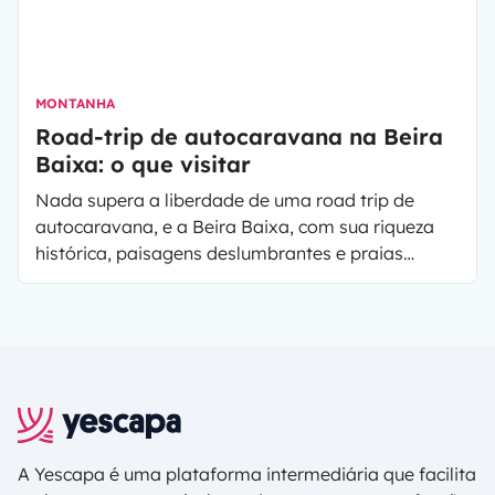
MONTANHA
Road-trip de autocaravana na Beira
Baixa: o que visitar
Nada supera a liberdade de uma
road trip
de
autocaravana, e a Beira Baixa, com sua riqueza
histórica, paisagens deslumbrantes e praias
fluviais encantadoras, é o cenário perfeito para
uma aventura inesquecível. Se está ansioso para
desbravar as estradas menos exploradas de
Portugal, junte-se a nós nesta jornada pelas
maravilhas da Beira Baixa. Descubra o que visitar,
onde pernoitar e a razão pela qual esta região é
um tesouro escondido.
A Yescapa é uma plataforma intermediária que facilita