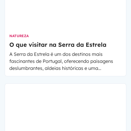
NATUREZA
O que visitar na Serra da Estrela
A Serra da Estrela é um dos destinos mais
fascinantes de Portugal, oferecendo paisagens
deslumbrantes, aldeias históricas e uma
variedade de atividades para todas as estações
do ano. Se ainda não considerou explorar esta
região em autocaravana, este guia vai convencê-
lo de que esta é a melhor forma de viajar pela
serra, permitindo total liberdade e uma conexão
mais autêntica com a natureza.