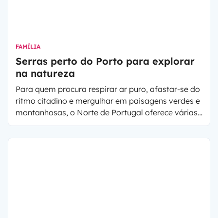
FAMÍLIA
Serras perto do Porto para explorar
na natureza
Para quem procura respirar ar puro, afastar-se do
ritmo citadino e mergulhar em paisagens verdes e
montanhosas, o Norte de Portugal oferece várias
serras que merecem ser visitadas. Perto do Porto,
há um conjunto de destinos ideais para
caminhadas, observação da natureza, banhos em
ribeiros e momentos de verdadeira tranquilidade.