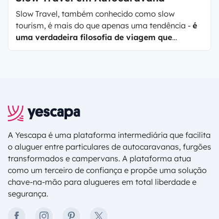
Slow Travel
, também conhecido como
slow
tourism
, é mais do que apenas uma tendência -
é
uma verdadeira filosofia de viagem que
convida todos a trocar a correria caótica das
visitas rápidas pelo encanto descontraído de
realmente absorver um destino.
Trata-se de
relaxar e desfrutar da liberdade que vem com
uma viagem numa autocaravana, caravana ou
carrinha convertida - aproveitando o tempo para
realmente absorver o mundo ao seu redor, uma
paisagem de cada vez!
A Yescapa é uma plataforma intermediária que facilita
o aluguer entre particulares de autocaravanas, furgões
transformados e campervans. A plataforma atua
como um terceiro de confiança e propõe uma solução
chave-na-mão para alugueres em total liberdade e
segurança.
facebook
instagram
pinterest
twitter