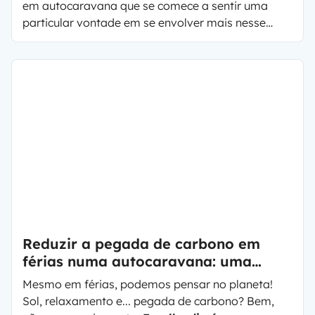
em autocaravana que se comece a sentir uma
particular vontade em se envolver mais nesse
fantástico mundo.
Muitos se entusiasmam com a
ideia de comprar uma carrinha e personalizá-la
ao seu gosto
. Também é um "faz-tudo" e já anda
a pensar nisso?
Reduzir a pegada de carbono em
férias numa autocaravana: uma
escolha inteligente e ecológica!
Mesmo em férias, podemos pensar no planeta!
Sol, relaxamento e... pegada de carbono? Bem,