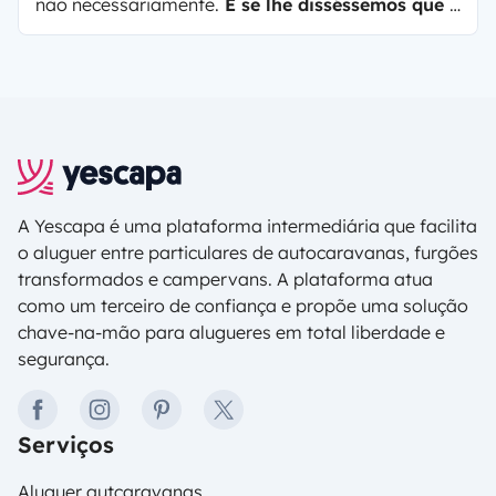
não necessariamente.
E se lhe disséssemos que a
sua próxima escapadela poderia ser tanto
agradável quanto ecológica?
Considere umas
férias numa autocaravana, campervan ou
carrinha convertida!
A Yescapa é uma plataforma intermediária que facilita
o aluguer entre particulares de autocaravanas, furgões
transformados e campervans. A plataforma atua
como um terceiro de confiança e propõe uma solução
chave-na-mão para alugueres em total liberdade e
segurança.
facebook
instagram
pinterest
twitter
Serviços
Aluguer autcaravanas