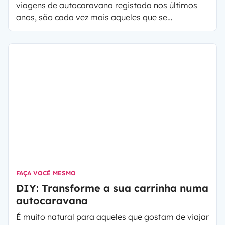
viagens de autocaravana registada nos últimos
anos, são cada vez mais aqueles que se
familiarizam com a ideia de comprar um veículo
de lazer, sendo que muitos são até incentivados a
optar por adquirir uma carrinha e transformá-la.
FAÇA VOCÊ MESMO
DIY: Transforme a sua carrinha numa
autocaravana
É muito natural para aqueles que gostam de viajar