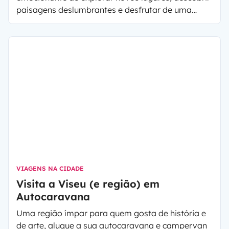
paisagens deslumbrantes e desfrutar de uma
liberdade incomparável.
Se está pronto para
embarcar numa aventura inesquecível, a
Yescapa tem o veículo perfeito para tornar a
sua viagem ainda mais especial. Neste artigo,
vamos sugerir cinco destinos incríveis para
viajar de autocaravana no mês de Agosto.
VIAGENS NA CIDADE
Visita a Viseu (e região) em
Autocaravana
Uma região ímpar para quem gosta de história e
de arte, alugue a sua autocaravana e campervan