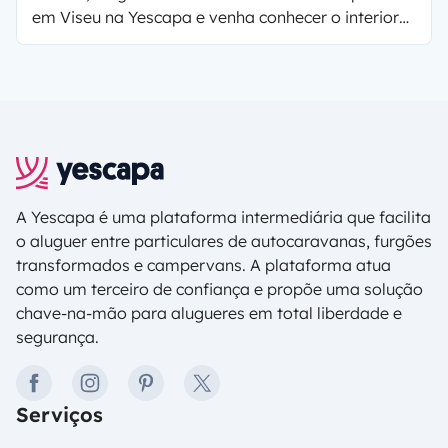
em Viseu na Yescapa e venha conhecer o interior
do centro de Portugal. Conheça Viseu sem pressas
e depois e parta para norte, pela mítica Estrada
Nacional 2 para conhecer as demais belezas da
região, um roteiro para qualquer época do ano.
A Yescapa é uma plataforma intermediária que facilita
o aluguer entre particulares de autocaravanas, furgões
transformados e campervans. A plataforma atua
como um terceiro de confiança e propõe uma solução
chave-na-mão para alugueres em total liberdade e
segurança.
facebook
instagram
pinterest
twitter
Serviços