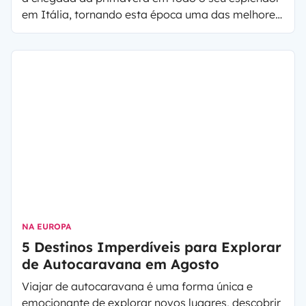
em Itália, tornando esta época uma das melhores
para viajar pelo país. Se está à procura de onde ir
em Itália em abril ou do que fazer nesta estação,
as temperaturas amenas, o florescer dos jardins e
campos (com os frutos da terra que chegam
diretamente às nossas mesas) e o céu limpo
convidam a explorar as maravilhas deste destino.
NA EUROPA
5 Destinos Imperdíveis para Explorar
de Autocaravana em Agosto
Viajar de autocaravana é uma forma única e
emocionante de explorar novos lugares, descobrir